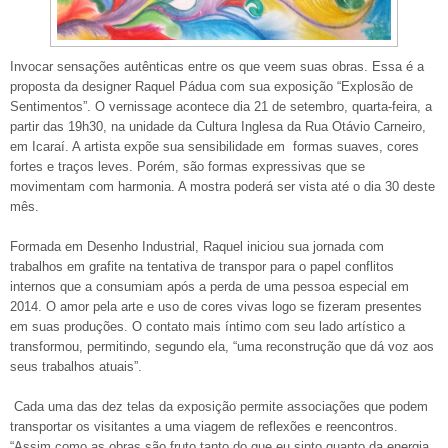
Invocar sensações autênticas entre os que veem suas obras. Essa é a
proposta da designer Raquel Pádua com sua exposição “Explosão de
Sentimentos”. O vernissage acontece dia 21 de setembro, quarta-feira, a
partir das 19h30, na unidade da Cultura Inglesa da Rua Otávio Carneiro,
em Icaraí. A artista expõe sua sensibilidade em formas suaves, cores
fortes e traços leves. Porém, são formas expressivas que se
movimentam com harmonia. A mostra poderá ser vista até o dia 30 deste
mês.
Formada em Desenho Industrial, Raquel iniciou sua jornada com
trabalhos em grafite na tentativa de transpor para o papel conflitos
internos que a consumiam após a perda de uma pessoa especial em
2014. O amor pela arte e uso de cores vivas logo se fizeram presentes
em suas produções. O contato mais íntimo com seu lado artístico a
transformou, permitindo, segundo ela, “uma reconstrução que dá voz aos
seus trabalhos atuais”.
Cada uma das dez telas da exposição permite associações que podem
transportar os visitantes a uma viagem de reflexões e reencontros.
“Assim como as obras são fruto tanto do que eu sinto quanto da energia