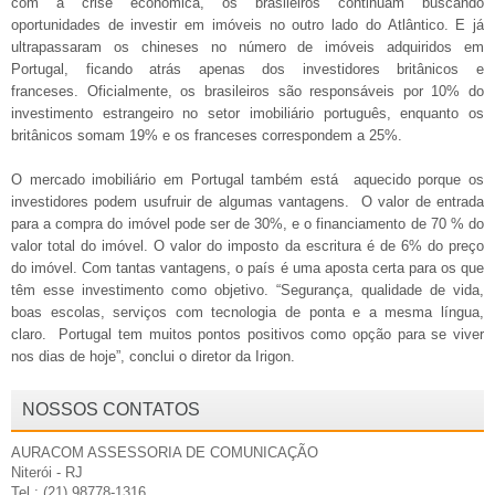
com a crise econômica, os brasileiros continuam buscando
oportunidades de investir em imóveis no outro lado do Atlântico. E já
ultrapassaram os chineses no número de imóveis adquiridos em
Portugal, ficando atrás apenas dos investidores britânicos e
franceses. Oficialmente, os brasileiros são responsáveis por 10% do
investimento estrangeiro no setor imobiliário português, enquanto os
britânicos somam 19% e os franceses correspondem a 25%.
O mercado imobiliário em Portugal também está aquecido porque os
investidores podem usufruir de algumas vantagens. O valor de entrada
para a compra do imóvel pode ser de 30%, e o financiamento de 70 % do
valor total do imóvel. O valor do imposto da escritura é de 6% do preço
do imóvel. Com tantas vantagens, o país é uma aposta certa para os que
têm esse investimento como objetivo. “Segurança, qualidade de vida,
boas escolas, serviços com tecnologia de ponta e a mesma língua,
claro. Portugal tem muitos pontos positivos como opção para se viver
nos dias de hoje”, conclui o diretor da Irigon.
NOSSOS CONTATOS
AURACOM ASSESSORIA DE COMUNICAÇÃO
Niterói - RJ
Tel.: (21) 98778-1316