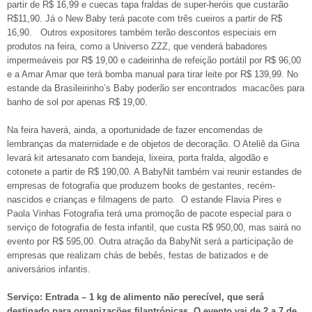
partir de R$ 16,99 e cuecas tapa fraldas de super-heróis que custarão
R$11,90. Já o New Baby terá pacote com três cueiros a partir de R$
16,90. Outros expositores também terão descontos especiais em
produtos na feira, como a Universo ZZZ, que venderá babadores
impermeáveis por R$ 19,00 e cadeirinha de refeição portátil por R$ 96,00
e a Amar Amar que terá bomba manual para tirar leite por R$ 139,99. No
estande da Brasileirinho’s Baby poderão ser encontrados macacões para
banho de sol por apenas R$ 19,00.
Na feira haverá, ainda, a oportunidade de fazer encomendas de
lembranças da maternidade e de objetos de decoração. O Ateliê da Gina
levará kit artesanato com bandeja, lixeira, porta fralda, algodão e
cotonete a partir de R$ 190,00. A BabyNit também vai reunir estandes de
empresas de fotografia que produzem books de gestantes, recém-
nascidos e crianças e filmagens de parto. O estande Flavia Pires e
Paola Vinhas Fotografia terá uma promoção de pacote especial para o
serviço de fotografia de festa infantil, que custa R$ 950,00, mas sairá no
evento por R$ 595,00. Outra atração da BabyNit será a participação de
empresas que realizam chás de bebês, festas de batizados e de
aniversários infantis.
Serviço: Entrada – 1 kg de alimento não perecível, que será
destinado para organizações filantrópicas. O evento vai de 2 a 7 de