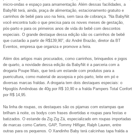
micro-ondas e espaço para amamentação. Além dessas facilidades, a
BabyNit terá, ainda, praça de alimentação, estacionamento gratuito e
carrinhos de bebê para uso na feira, sem taxa de cobrança. “Na BabyNit
você encontra tudo o que precisa para os noves meses de gestação,
pós-parto e para os primeiros anos de vida do bebê com descontos
especiais. O grande destaque dessa edição são os carrinhos de bebê
que custarão a partir de R$139,90”, diz André Brazão, diretor da BT
Eventos, empresa que organiza e promove a feira.
Além dos artigos mais procurados, como carrinhos, brinquedos e jogos
de quarto, a novidade dessa edição da BabyNit é a parceria com a
drogaria Poupe Mais, que terá um estande com produtos para a
puericultura, como material de assepsia e pós-parto, leite em pó e
diversas marcas fraldas. A drogaria tem dois destaques especiais: o
Hipoglós Amêndoas de 40g por R$ 10,90 e a fralda Pampers Total Confort
por R$ 14,95.
Na linha de roupas, os destaques são os pijamas com estampas que
brilham à noite, os bodys com frases divertidas e roupas para festas e
batizados. O estande da Zig Zig Zá, especializado em roupas importadas
de marcas como Carters, GAP, Tommy Hilfiger, Ralph Lauren, entre
outras para os pequenos. O Xandinho Baby terá calcinhas tapa fralda a