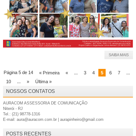
SAIBA MAIS
Página 5 de 14
« Primeira
«
...
3
4
5
6
7
...
10
...
»
Última »
NOSSOS CONTATOS
AURACOM ASSESSORIA DE COMUNICAÇÃO
Niterói - RJ
Tel.: (21) 98778-1316
E-mail: aura@auracom.com.br | aurapinheiro@gmail.com
POSTS RECENTES