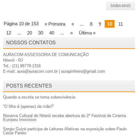
SAIBA MAIS
Página 10 de 153
« Primeira
«
...
8
9
10
11
12
...
20
30
40
...
»
Última »
NOSSOS CONTATOS
AURACOM ASSESSORIA DE COMUNICAÇÃO
Niterói - RJ
Tel.: (21) 98778-1316
E-mail: aura@auracom.com.br | aurapinheiro@gmail.com
POSTS RECENTES
Quando a escrita se torna sobrevivência
“O filho é (apenas) da mãe?”
Reserva Cultural de Niterói recebe abertura do 2º Festival de Cinema
Europeu Imovision
Sergio Guizé participa de Leituras Afetivas na exposição sobre Paulo
Cesar Peréio